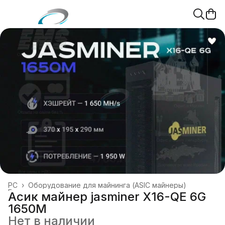
PC
›
Оборудование для майнинга (ASIC майнеры)
Главная
›
Асик майнер jasminer X16-QE 6G
1650M
Нет в наличии