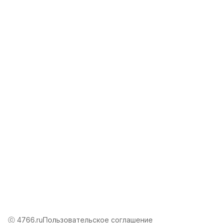
Режим работы
Пн-Пт: 10-00 - 19-00
Эл. почта
info@4766.ru
ⓒ 4766.ru
Пользовательское соглашение