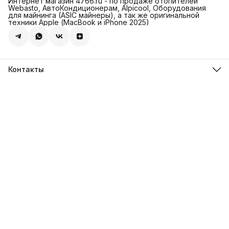
Интернет магазин 4766.ru - по продаже отопителей
Webasto, АвтоКондиционерам, Alpicool, Оборудования
для майнинга (ASIC майнеры), а так же оригинальной
техники Apple (МасBook и iPhone 2025)
Контакты
Адрес
Леснорядский пер., 18, стр. 2, Москва
Магазин 4766.ru
8 (981) 822-47-66
Режим работы
Пн-Пт: 10-00 - 19-00
Эл. почта
info@4766.ru