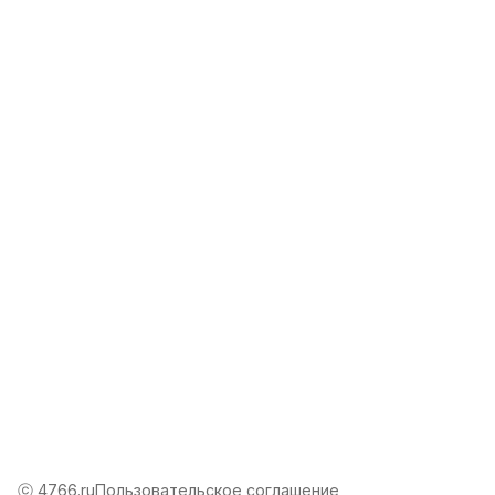
Режим работы
Пн-Пт: 10-00 - 19-00
Эл. почта
info@4766.ru
ⓒ 4766.ru
Пользовательское соглашение