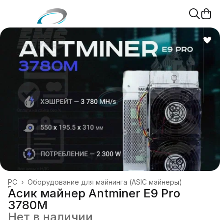
PC
›
Оборудование для майнинга (ASIC майнеры)
Главная
›
Асик майнер Antminer E9 Pro
3780M
Нет в наличии