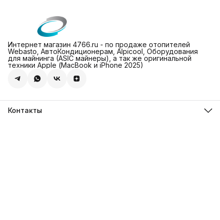
Интернет магазин 4766.ru - по продаже отопителей
Webasto, АвтоКондиционерам, Alpicool, Оборудования
для майнинга (ASIC майнеры), а так же оригинальной
техники Apple (МасBook и iPhone 2025)
Контакты
Адрес
Леснорядский пер., 18, стр. 2, Москва
Магазин 4766.ru
8 (981) 822-47-66
Режим работы
Пн-Пт: 10-00 - 19-00
Эл. почта
info@4766.ru