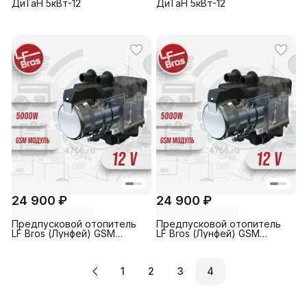
ДиТаН 5кВт-12
ДиТаН 5кВт-12
24 900 ₽
24 900 ₽
Предпусковой отопитель
Предпусковой отопитель
LF Bros (Лунфей) GSM
LF Bros (Лунфей) GSM
(Дизель с GSM + Пульт)
(Бензин с GSM + Пульт)
1
2
3
4