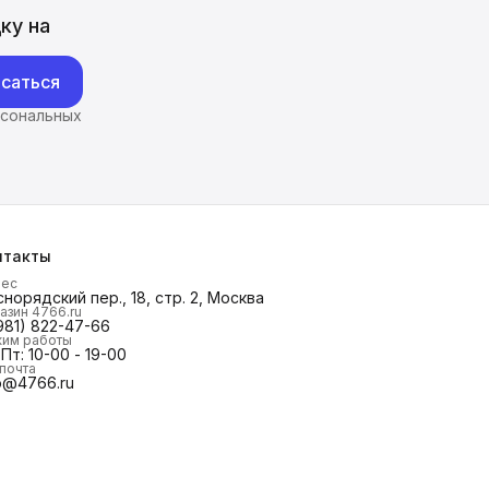
ку на
саться
рсональных
нтакты
рес
норядский пер., 18, стр. 2, Москва
азин 4766.ru
981) 822-47-66
им работы
Пт: 10-00 - 19-00
 почта
o@4766.ru