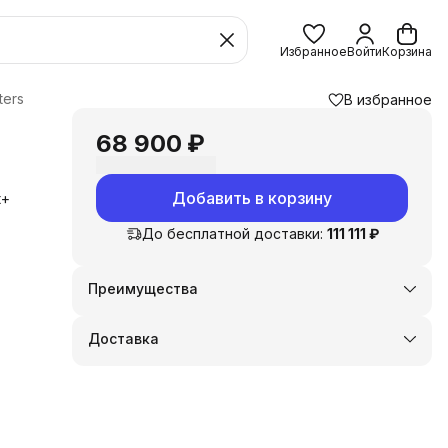
Избранное
Войти
Корзина
ters
В избранное
68 900 ₽
Добавить в корзину
t+
До бесплатной доставки:
111 111 ₽
я
лем
Преимущества
Оплата частями в Сплит
Доставка в пункты выдачи или до двери
Доставка
Удобный возврат