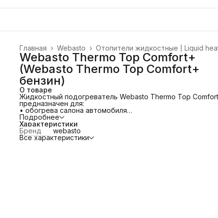
Главная
›
Webasto
›
Отопители жидкостные | Liquid hea
Webasto Thermo Top Comfort+
(Webasto Thermo Top Comfort+
бензин)
О товаре
Жидкостный подогреватель Webasto Thermo Top Comfor
предназначен для:
• обогрева салона автомобиля
• размораживания стекол
Подробнее
• предварительного прогрева автомобильного двигател
Характеристики
жидкостного охлаждения.
Бренд
webasto
Отлично подойдет для легковых автомобилей с двигате
Все характеристики
объемом от 2 до 4 литров.
Артикул 9036778, 9036779