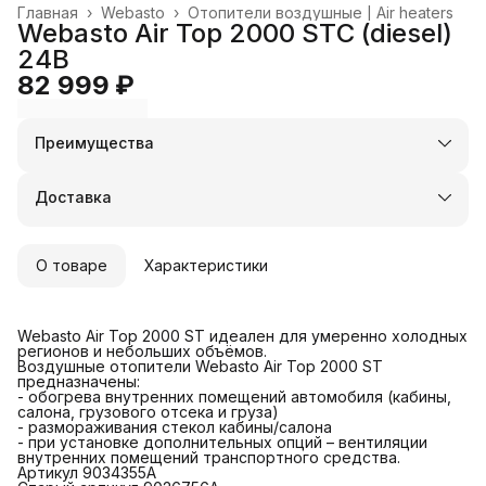
Главная
›
Webasto
›
Отопители воздушные | Air heaters
Webasto Air Top 2000 STС (diesel)
24В
82 999 ₽
Преимущества
Оплата частями в Сплит
Доставка в пункты выдачи или до двери
Доставка
Удобный возврат
О товаре
Характеристики
Webasto Air Top 2000 ST идеален для умеренно холодных
регионов и небольших объёмов.
Воздушные отопители Webasto Air Top 2000 ST
предназначены:
- обогрева внутренних помещений автомобиля (кабины,
салона, грузового отсека и груза)
- размораживания стекол кабины/салона
- при установке дополнительных опций – вентиляции
внутренних помещений транспортного средства.
Артикул 9034355A