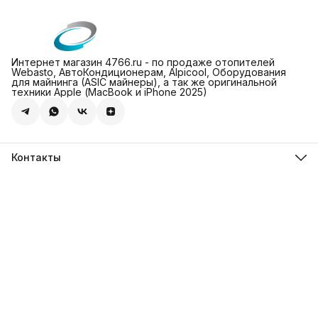
Интернет магазин 4766.ru - по продаже отопителей
Webasto, АвтоКондиционерам, Alpicool, Оборудования
для майнинга (ASIC майнеры), а так же оригинальной
техники Apple (МасBook и iPhone 2025)
Контакты
Адрес
Леснорядский пер., 18, стр. 2, Москва
Магазин 4766.ru
8 (981) 822-47-66
Режим работы
Пн-Пт: 10-00 - 19-00
Эл. почта
info@4766.ru