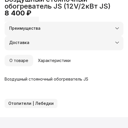
обогреватель JS (12V/2кВт JS)
8 400 ₽
Преимущества
Оплата частями в Сплит
Доставка в пункты выдачи или до двери
Доставка
Удобный возврат
О товаре
Характеристики
Воздушный стояночный обогреватель JS
Отопители | Лебедки