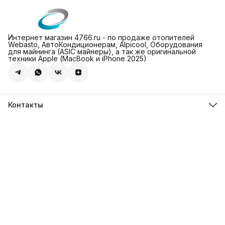
Интернет магазин 4766.ru - по продаже отопителей
Webasto, АвтоКондиционерам, Alpicool, Оборудования
для майнинга (ASIC майнеры), а так же оригинальной
техники Apple (МасBook и iPhone 2025)
Контакты
Адрес
Леснорядский пер., 18, стр. 2, Москва
Магазин 4766.ru
8 (981) 822-47-66
Режим работы
Пн-Пт: 10-00 - 19-00
Эл. почта
info@4766.ru