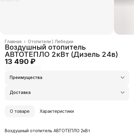
Главная
›
Отопители | Лебедки
Воздушный отопитель
АВТОТЕПЛО 2кВт (Дизель 24в)
13 490 ₽
Преимущества
Оплата частями в Сплит
Доставка в пункты выдачи или до двери
Доставка
Удобный возврат
О товаре
Характеристики
Воздушный отопитель АВТОТЕПЛО 2кВт