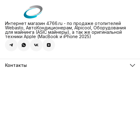
Интернет магазин 4766.ru - по продаже отопителей
Webasto, АвтоКондиционерам, Alpicool, Оборудования
для майнинга (ASIC майнеры), а так же оригинальной
техники Apple (МасBook и iPhone 2025)
Контакты
Адрес
Леснорядский пер., 18, стр. 2, Москва
Магазин 4766.ru
8 (981) 822-47-66
Режим работы
Пн-Пт: 10-00 - 19-00
Эл. почта
info@4766.ru