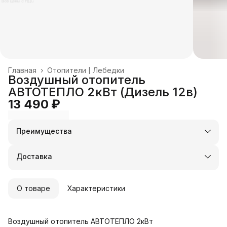
Главная
›
Отопители | Лебедки
Воздушный отопитель
АВТОТЕПЛО 2кВт (Дизель 12в)
13 490 ₽
Преимущества
Оплата частями в Сплит
Доставка в пункты выдачи или до двери
Доставка
Удобный возврат
О товаре
Характеристики
Воздушный отопитель АВТОТЕПЛО 2кВт