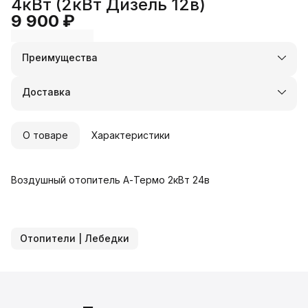
4кВт (2кВт Дизель 12в)
9 900 ₽
Преимущества
Оплата частями в Сплит
Доставка в пункты выдачи или до двери
Доставка
Удобный возврат
О товаре
Характеристики
Воздушный отопитель А-Термо 2кВт 24в
Отопители | Лебедки