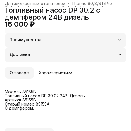
Для жидкостных отопителей
›
Thermo 90/S/ST/Pro
Webasto
›
Запасные части Webasto | Spare parts
›
Топливный насос DP 30.2 с
Главная
›
демпфером 24В дизель
16 000 ₽
Преимущества
Оплата частями в Сплит
Доставка в пункты выдачи или до двери
Доставка
Удобный возврат
О товаре
Характеристики
Модель 85155B
Топливный насос DP 30.02 24В. Дизель
Артикул 85155B
Старый номер 85155A
С демпфером.