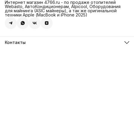
Интернет магазин 4766.ru - по продаже отопителей
Webasto, АвтоКондиционерам, Alpicool, Оборудования
для майнинга (ASIC майнеры), а так же оригинальной
техники Apple (МасBook и iPhone 2025)
Контакты
Адрес
Леснорядский пер., 18, стр. 2, Москва
Магазин 4766.ru
8 (981) 822-47-66
Режим работы
Пн-Пт: 10-00 - 19-00
Эл. почта
info@4766.ru