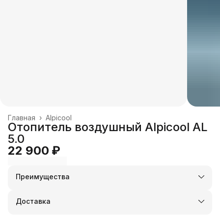
Главная
›
Alpicool
Отопитель воздушный Alpicool AL
5.0
22 900 ₽
Преимущества
Оплата частями в Сплит
Доставка в пункты выдачи или до двери
Доставка
Удобный возврат