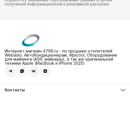
получения информационной и рекламной рассылки
Интернет магазин 4766.ru - по продаже отопителей
Webasto, АвтоКондиционерам, Alpicool, Оборудования
для майнинга (ASIC майнеры), а так же оригинальной
техники Apple (МасBook и iPhone 2025)
Контакты
Адрес
Леснорядский пер., 18, стр. 2, Москва
Магазин 4766.ru
8 (981) 822-47-66
Режим работы
Пн-Пт: 10-00 - 19-00
Эл. почта
info@4766.ru