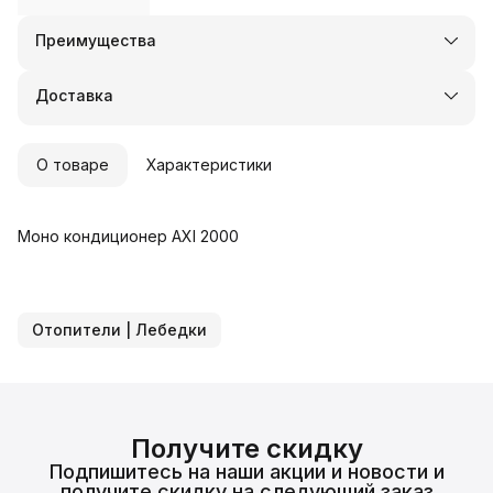
Преимущества
Оплата частями в Сплит
Доставка в пункты выдачи или до двери
Доставка
Удобный возврат
О товаре
Характеристики
Моно кондиционер AXI 2000
Отопители | Лебедки
Получите скидку
Подпишитесь на наши акции и новости и
получите скидку на следующий заказ