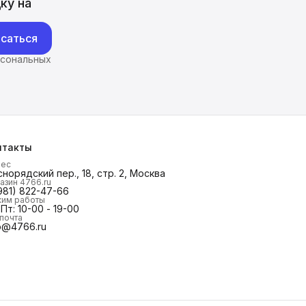
ку на
саться
рсональных
нтакты
рес
норядский пер., 18, стр. 2, Москва
азин 4766.ru
981) 822-47-66
им работы
Пт: 10-00 - 19-00
 почта
o@4766.ru