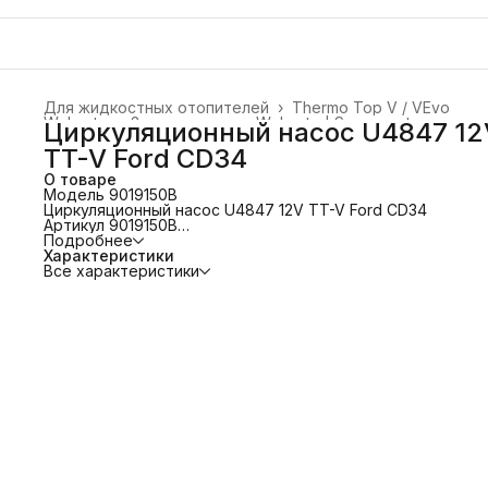
Для жидкостных отопителей
›
Thermo Top V / VEvo
Webasto
›
Запасные части Webasto | Spare parts
›
Циркуляционный насос U4847 12
Главная
›
TT-V Ford CD34
О товаре
Модель 9019150B
Циркуляционный насос U4847 12V TT-V Ford CD34
Артикул 9019150B
Старый номер 9019150A
Подробнее
Комплект поставки:
Характеристики
• Циркуляционный насос U4847
Все характеристики
• Соединительный шланг и зажимы
• Крепежные винты