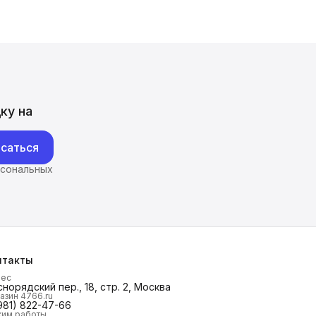
ку на
саться
рсональных
нтакты
рес
норядский пер., 18, стр. 2, Москва
азин 4766.ru
981) 822-47-66
им работы