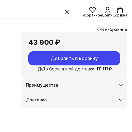
Избранное
Войти
Корзина
В избранное
43 900 ₽
Добавить в корзину
До бесплатной доставки:
111 111 ₽
Преимущества
Оплата частями в Сплит
Доставка в пункты выдачи или до двери
Доставка
Удобный возврат