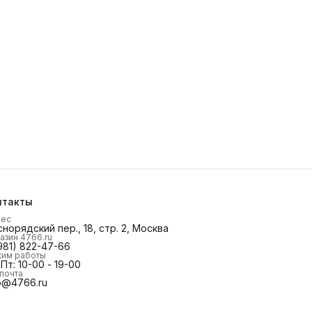
нтакты
рес
норядский пер., 18, стр. 2, Москва
азин 4766.ru
981) 822-47-66
им работы
Пт: 10-00 - 19-00
 почта
o@4766.ru