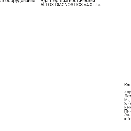
ое оборудование
Адаптер диагностический
ALTOX DIAGNOSTICS v4.0 Lite
(Диагностика Вебасто (Webasto)
Lite)
Ко
Ад
Лес
Маг
8 (
Реж
Пн-
Эл.
inf